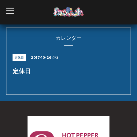
t
o
g
g
l
e
n
カレンダー
a
v
i
g
2017-10-26 (木)
定休日
a
t
i
定休日
o
n