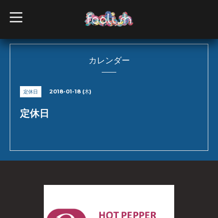
t
o
g
g
l
e
n
カレンダー
a
v
i
g
2018-01-18 (木)
定休日
a
t
i
定休日
o
n