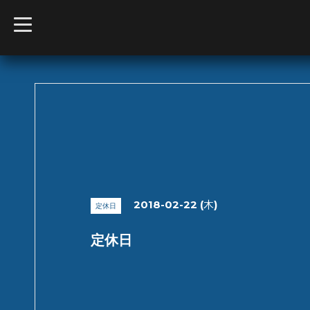
t
o
g
g
l
e
n
a
v
i
g
a
t
i
o
n
2018-02-22 (木)
定休日
定休日