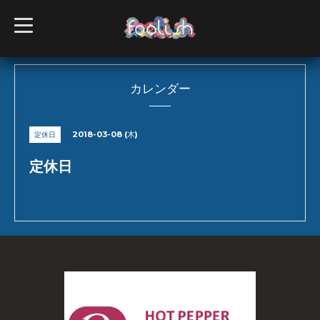
t
o
g
g
l
e
n
カレンダー
a
v
i
g
2018-03-08 (木)
定休日
a
t
i
定休日
o
n