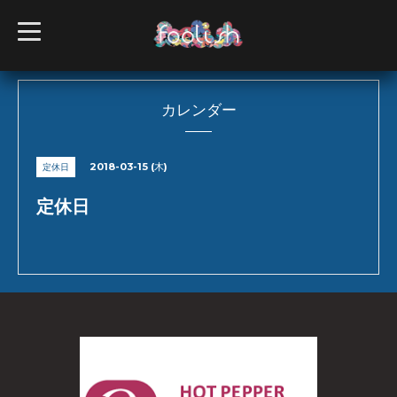
t
o
g
g
l
e
n
カレンダー
a
v
i
g
2018-03-15 (木)
定休日
a
t
i
定休日
o
n