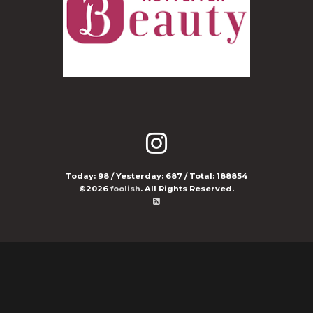
Today:
98
/ Yesterday:
687
/ Total:
188854
©2026
foolish
. All Rights Reserved.