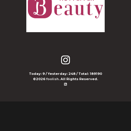
Today:
9
/ Yesterday:
248
/ Total:
189190
©2026
foolish
. All Rights Reserved.