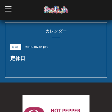
t
o
g
g
l
e
n
カレンダー
a
v
i
g
2018-04-18 (水)
定休日
a
t
i
定休日
o
n