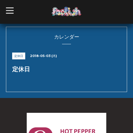
t
o
g
g
l
e
n
カレンダー
a
v
i
g
2018-05-03 (木)
定休日
a
t
i
定休日
o
n