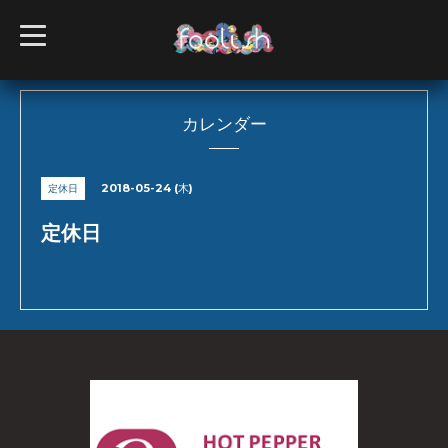
t
o
g
g
l
e
n
カレンダー
a
v
i
g
2018-05-24 (木)
定休日
a
t
i
定休日
o
n