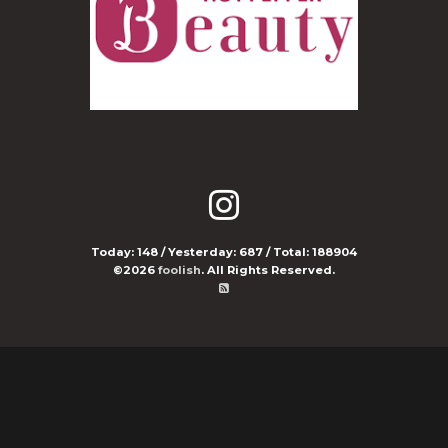
Today:
148
/ Yesterday:
687
/ Total:
188904
©2026
foolish
. All Rights Reserved.