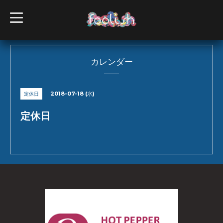
t
o
g
g
l
e
n
カレンダー
a
v
i
g
2018-07-18 (水)
定休日
a
t
i
定休日
o
n