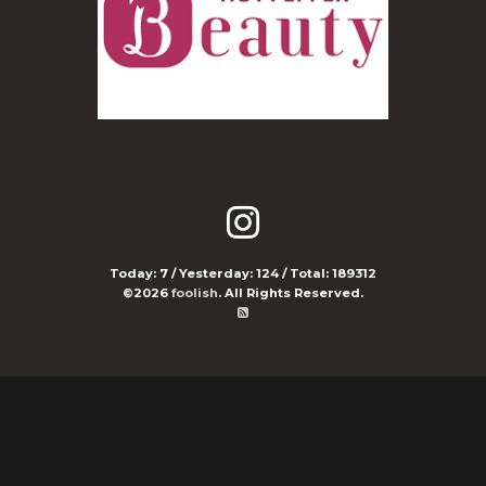
Today:
7
/ Yesterday:
124
/ Total:
189312
©2026
foolish
. All Rights Reserved.