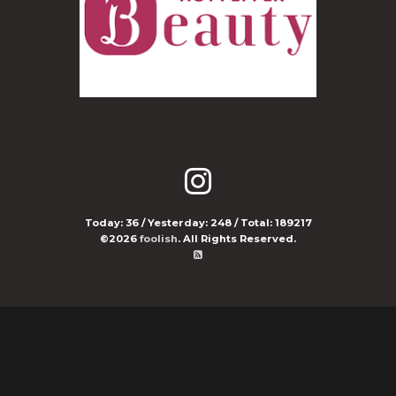
Today:
36
/ Yesterday:
248
/ Total:
189217
©2026
foolish
. All Rights Reserved.