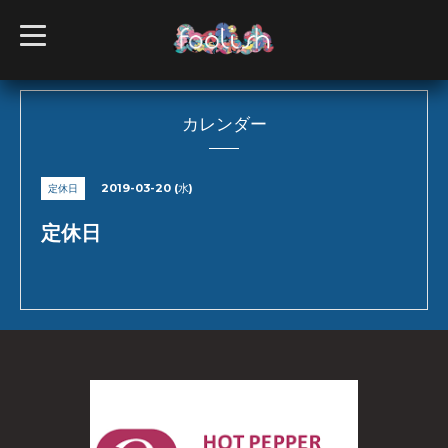
t
o
g
g
l
e
n
カレンダー
a
v
i
g
2019-03-20 (水)
定休日
a
t
i
定休日
o
n