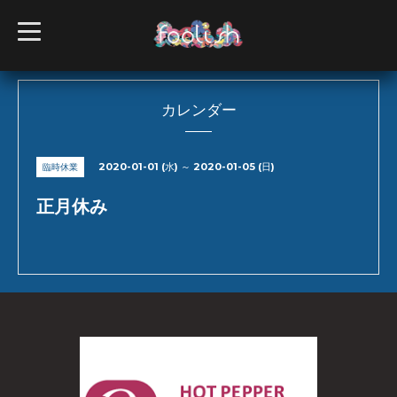
t
o
g
g
l
e
n
カレンダー
a
v
i
g
2020-01-01 (水) ～ 2020-01-05 (日)
臨時休業
a
t
i
正月休み
o
n