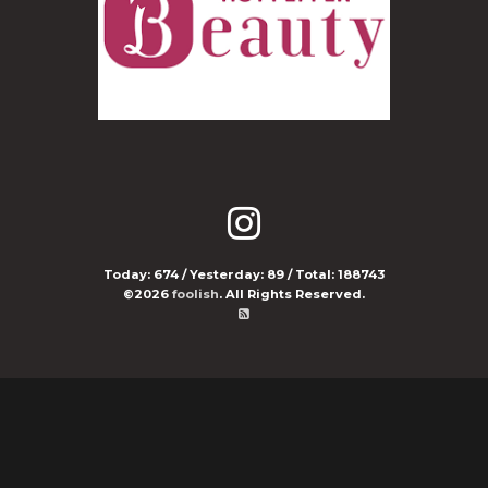
Today:
674
/ Yesterday:
89
/ Total:
188743
©2026
foolish
. All Rights Reserved.