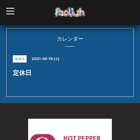
t
o
g
g
l
e
n
カレンダー
a
v
i
g
2021-05-19 (水)
定休日
a
t
i
定休日
o
n