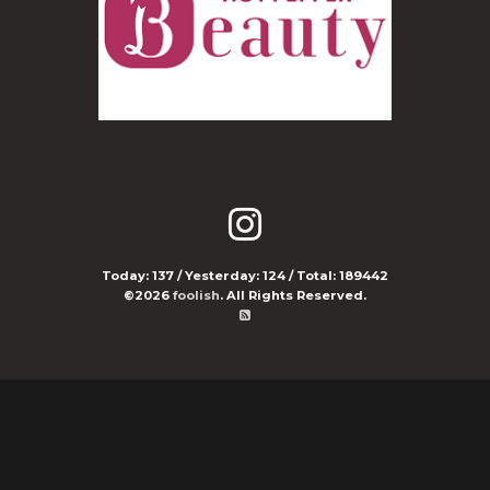
Today:
137
/ Yesterday:
124
/ Total:
189442
©2026
foolish
. All Rights Reserved.