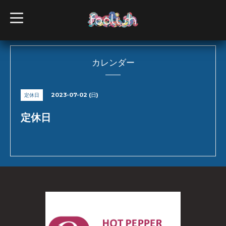
t
o
g
g
l
e
n
カレンダー
a
v
i
g
2023-07-02 (日)
定休日
a
t
i
定休日
o
n