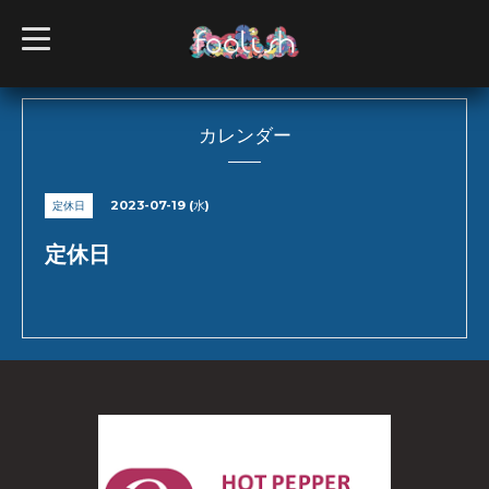
t
o
g
g
l
e
n
カレンダー
a
v
i
g
2023-07-19 (水)
定休日
a
t
i
定休日
o
n