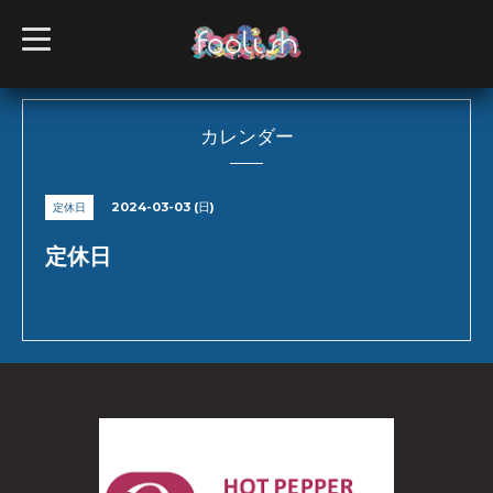
t
o
g
g
l
e
n
カレンダー
a
v
i
g
2024-03-03 (日)
定休日
a
t
i
定休日
o
n