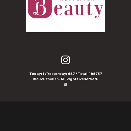
Today:
1
/ Yesterday:
687
/ Total:
188757
©2026
foolish
. All Rights Reserved.