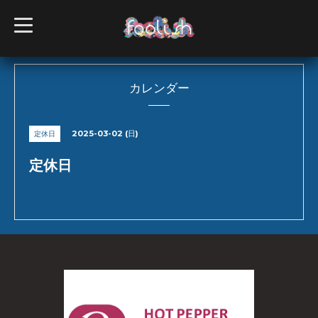
t
o
g
g
l
e
n
カレンダー
a
v
i
g
2025-03-02 (日)
定休日
a
t
i
定休日
o
n