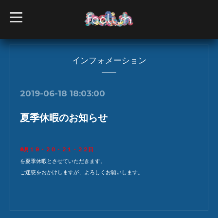
t
o
g
g
l
e
n
インフォメーション
a
v
i
g
2019-06-18 18:03:00
a
t
i
夏季休暇のお知らせ
o
n
8月１９・２０・２１・２２日
を夏季休暇とさせていただきます。
ご迷惑をおかけしますが、よろしくお願いします。