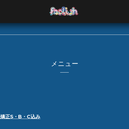
メニュー
矯正S・B・C込み