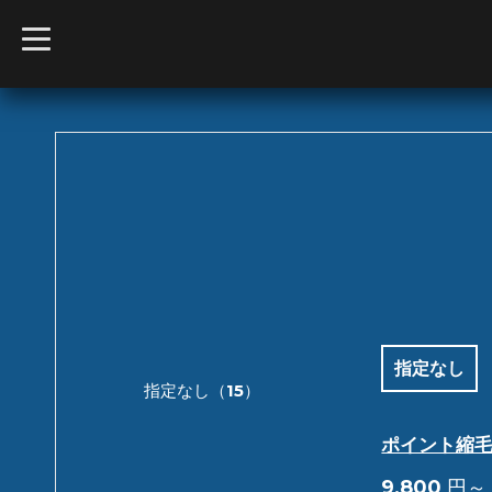
t
o
g
g
l
e
n
a
v
i
g
a
t
i
o
n
指定なし
指定なし（15）
ポイント縮毛
9,800
円～