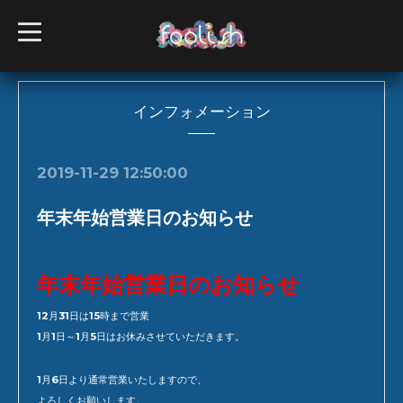
t
o
g
g
l
e
n
インフォメーション
a
v
i
g
2019-11-29 12:50:00
a
t
i
年末年始営業日のお知らせ
o
n
年末年始営業日のお知らせ
12月31日は15時まで営業
1月1日～1月5日はお休みさせていただきます。
1月6日より通常営業いたしますので、
よろしくお願いします。